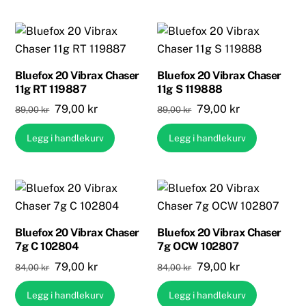
89,00 kr.
79,00 kr.
89,00 kr.
79,00 kr.
Bluefox 20 Vibrax Chaser
Bluefox 20 Vibrax Chaser
11g RT 119887
11g S 119888
Opprinnelig
Nåværende
Opprinnelig
Nåværende
79,00
kr
79,00
kr
89,00
kr
89,00
kr
pris
pris
pris
pris
Legg i handlekurv
Legg i handlekurv
var:
er:
var:
er:
89,00 kr.
79,00 kr.
89,00 kr.
79,00 kr.
Bluefox 20 Vibrax Chaser
Bluefox 20 Vibrax Chaser
7g C 102804
7g OCW 102807
Opprinnelig
Nåværende
Opprinnelig
Nåværende
79,00
kr
79,00
kr
84,00
kr
84,00
kr
pris
pris
pris
pris
Legg i handlekurv
Legg i handlekurv
var:
er:
var:
er: