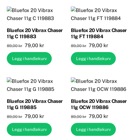
Bluefox 20 Vibrax Chaser
Bluefox 20 Vibrax Chaser
11g C 119883
11g FT 119884
Opprinnelig
Nåværende
Opprinnelig
Nåværende
79,00
kr
79,00
kr
89,00
kr
89,00
kr
pris
pris
pris
pris
Legg i handlekurv
Legg i handlekurv
var:
er:
var:
er:
89,00 kr.
79,00 kr.
89,00 kr.
79,00 kr.
Bluefox 20 Vibrax Chaser
Bluefox 20 Vibrax Chaser
11g G 119885
11g OCW 119886
Opprinnelig
Nåværende
Opprinnelig
Nåværende
79,00
kr
79,00
kr
89,00
kr
89,00
kr
pris
pris
pris
pris
Legg i handlekurv
Legg i handlekurv
var:
er:
var:
er: