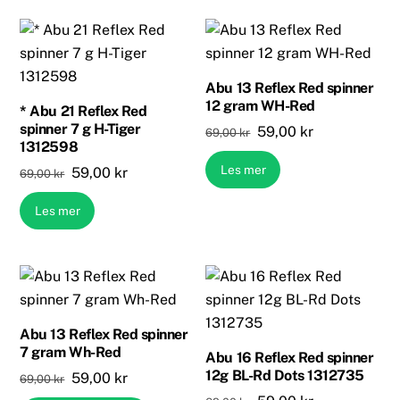
Abu 13 Reflex Red spinner
12 gram WH-Red
* Abu 21 Reflex Red
spinner 7 g H-Tiger
Opprinnelig
Nåværende
59,00
kr
69,00
kr
1312598
pris
pris
Les mer
Opprinnelig
Nåværende
59,00
kr
69,00
kr
var:
er:
pris
pris
69,00 kr.
59,00 kr.
Les mer
var:
er:
69,00 kr.
59,00 kr.
Abu 13 Reflex Red spinner
7 gram Wh-Red
Abu 16 Reflex Red spinner
12g BL-Rd Dots 1312735
Opprinnelig
Nåværende
59,00
kr
69,00
kr