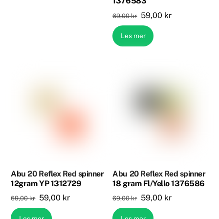
1376583
Opprinnelig
Nåværende
59,00
kr
69,00
kr
pris
pris
Les mer
var:
er:
69,00 kr.
59,00 kr.
Abu 20 Reflex Red spinner
Abu 20 Reflex Red spinner
12gram YP 1312729
18 gram Fl/Yello 1376586
Opprinnelig
Nåværende
Opprinnelig
Nåværende
59,00
kr
59,00
kr
69,00
kr
69,00
kr
pris
pris
pris
pris
Les mer
Les mer