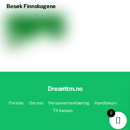
Besøk Finnskogene
Back
Dreamtm.no
To
Top
Forside
Om oss
Personvernerklæring
Handlekurv
Til kassen
0