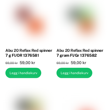
Abu 20 Reflex Red spinner
Abu 20 Reflex Red spinner
7 g Fl/OR 1376581
7 gram Fl/Gr 1376582
Opprinnelig
Nåværende
Opprinnelig
Nåværende
59,00
kr
59,00
kr
69,00
kr
69,00
kr
pris
pris
pris
pris
Legg i handlekurv
Legg i handlekurv
var:
er:
var:
er:
69,00 kr.
59,00 kr.
69,00 kr.
59,00 kr.