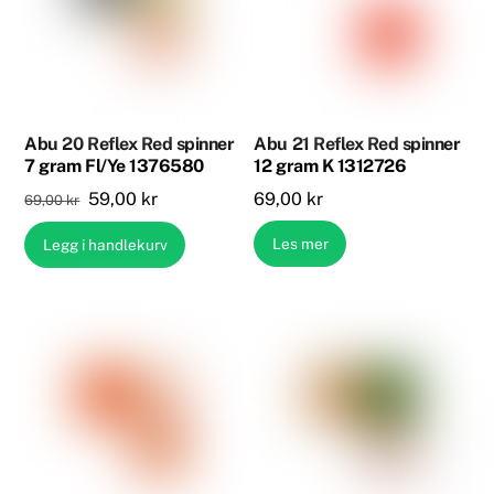
Abu 20 Reflex Red spinner
Abu 21 Reflex Red spinner
7 gram Fl/Ye 1376580
12 gram K 1312726
Opprinnelig
Nåværende
59,00
kr
69,00
kr
69,00
kr
pris
pris
Les mer
Legg i handlekurv
var:
er:
69,00 kr.
59,00 kr.