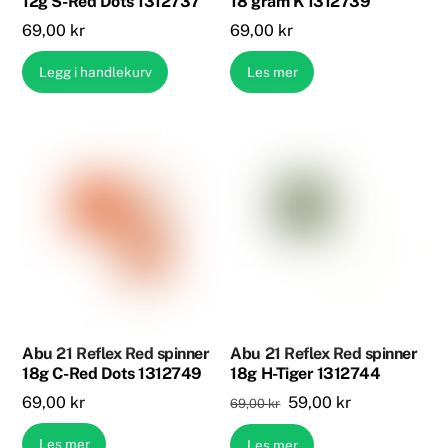
12g S-Red Dots 1312737
18 gram K 1312739
69,00
kr
69,00
kr
Legg i handlekurv
Les mer
Abu 21 Reflex Red spinner
Abu 21 Reflex Red spinner
18g C-Red Dots 1312749
18g H-Tiger 1312744
Opprinnelig
Nåværende
69,00
kr
59,00
kr
69,00
kr
pris
pris
Les mer
Les mer