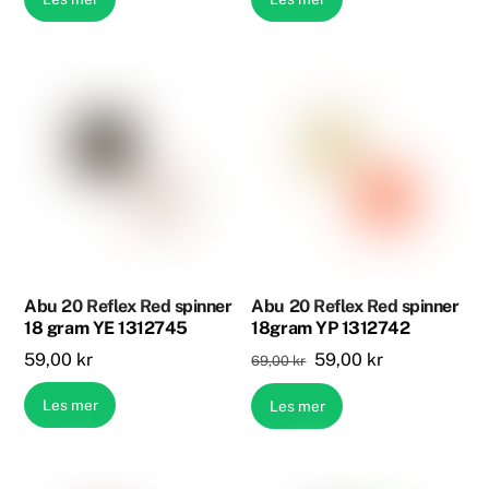
var:
er:
var:
er:
69,00 kr.
59,00 kr.
69,00 kr.
59,00 kr.
Abu 20 Reflex Red spinner
Abu 20 Reflex Red spinner
18 gram YE 1312745
18gram YP 1312742
Opprinnelig
Nåværende
59,00
kr
59,00
kr
69,00
kr
pris
pris
Les mer
Les mer
var:
er:
69,00 kr.
59,00 kr.