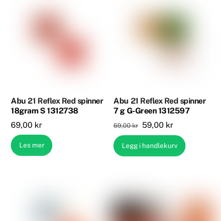
Abu 21 Reflex Red spinner
Abu 21 Reflex Red spinner
18gram S 1312738
7 g G-Green 1312597
Opprinnelig
Nåværende
69,00
kr
59,00
kr
69,00
kr
pris
pris
Les mer
Legg i handlekurv
var:
er:
69,00 kr.
59,00 kr.