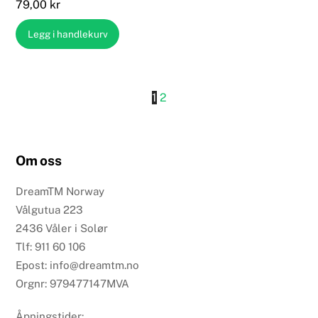
79,00
kr
Legg i handlekurv
1
2
Om oss
DreamTM Norway
Vålgutua 223
2436 Våler i Solør
Tlf: 911 60 106
Epost: info@dreamtm.no
Orgnr: 979477147MVA
Åpningstider: