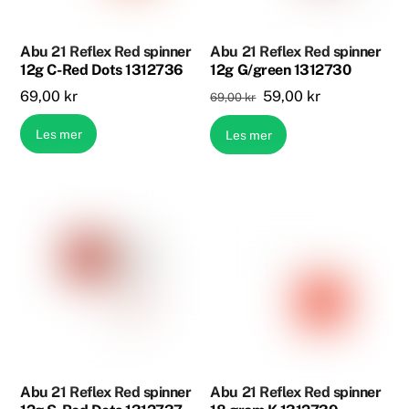
Abu 21 Reflex Red spinner
Abu 21 Reflex Red spinner
12g C-Red Dots 1312736
12g G/green 1312730
Opprinnelig
Nåværende
69,00
kr
59,00
kr
69,00
kr
pris
pris
Les mer
Les mer
var:
er:
69,00 kr.
59,00 kr.
Abu 21 Reflex Red spinner
Abu 21 Reflex Red spinner