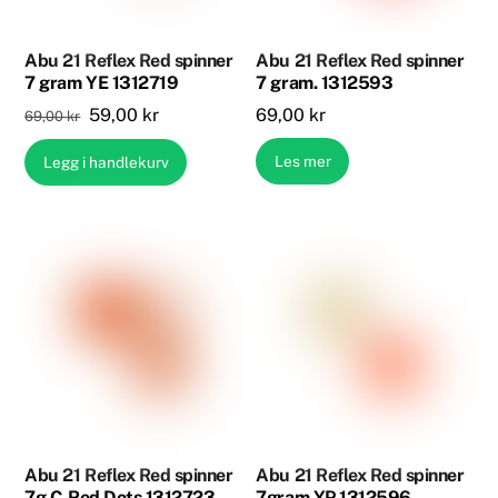
Abu 21 Reflex Red spinner
Abu 21 Reflex Red spinner
7 gram YE 1312719
7 gram. 1312593
Opprinnelig
Nåværende
59,00
kr
69,00
kr
69,00
kr
pris
pris
Les mer
Legg i handlekurv
var:
er:
69,00 kr.
59,00 kr.
Abu 21 Reflex Red spinner
Abu 21 Reflex Red spinner
7g C-Red Dots 1312723
7gram YP 1312596