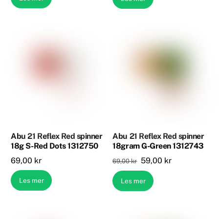
var:
er:
69,00 kr.
59,00 kr.
Abu 21 Reflex Red spinner
Abu 21 Reflex Red spinner
18g S-Red Dots 1312750
18gram G-Green 1312743
Opprinnelig
Nåværende
69,00
kr
59,00
kr
69,00
kr
pris
pris
Les mer
Les mer
var:
er:
69,00 kr.
59,00 kr.