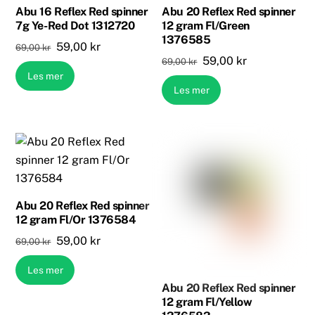
Abu 16 Reflex Red spinner
Abu 20 Reflex Red spinner
7g Ye-Red Dot 1312720
12 gram Fl/Green
1376585
Opprinnelig
Nåværende
59,00
kr
69,00
kr
Opprinnelig
Nåværende
59,00
kr
69,00
kr
pris
pris
Les mer
pris
pris
var:
er:
Les mer
var:
er:
69,00 kr.
59,00 kr.
69,00 kr.
59,00 kr.
Abu 20 Reflex Red spinner
12 gram Fl/Or 1376584
Opprinnelig
Nåværende
59,00
kr
69,00
kr
pris
pris
Les mer
var:
er:
Abu 20 Reflex Red spinner
69,00 kr.
59,00 kr.
12 gram Fl/Yellow