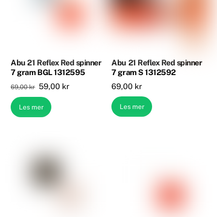
Abu 21 Reflex Red spinner
Abu 21 Reflex Red spinner
7 gram BGL 1312595
7 gram S 1312592
Opprinnelig
Nåværende
59,00
kr
69,00
kr
69,00
kr
pris
pris
Les mer
Les mer
var:
er:
69,00 kr.
59,00 kr.