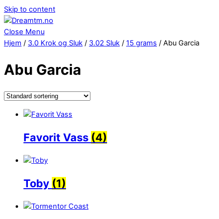
Skip to content
Close Menu
Hjem
/
3.0 Krok og Sluk
/
3.02 Sluk
/
15 grams
/ Abu Garcia
Abu Garcia
Favorit Vass
(4)
Toby
(1)