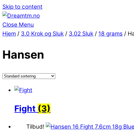
Skip to content
Close Menu
Hjem
/
3.0 Krok og Sluk
/
3.02 Sluk
/
18 grams
/ H
Hansen
Fight
(3)
Tilbud!