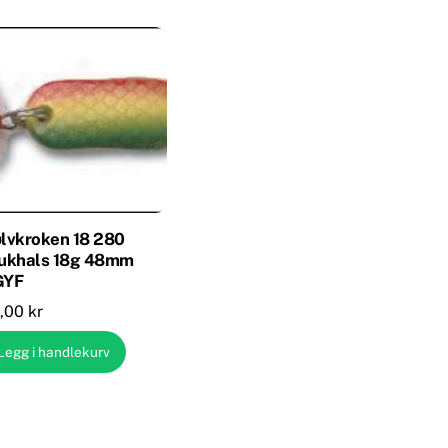
lvkroken 18 280
ukhals 18g 48mm
GYF
,00
kr
Legg i handlekurv