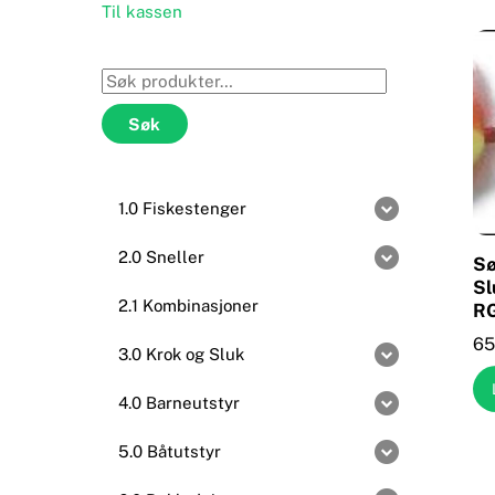
Til kassen
Søk
etter:
Søk
1.0 Fiskestenger
2.0 Sneller
Sø
Sl
2.1 Kombinasjoner
R
65
3.0 Krok og Sluk
4.0 Barneutstyr
5.0 Båtutstyr