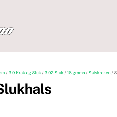
em
/
3.0 Krok og Sluk
/
3.02 Sluk
/
18 grams
/
Sølvkroken
/ S
Slukhals