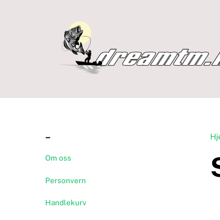
Skip
to
content
–
Hj
Om oss
Personvern
Handlekurv