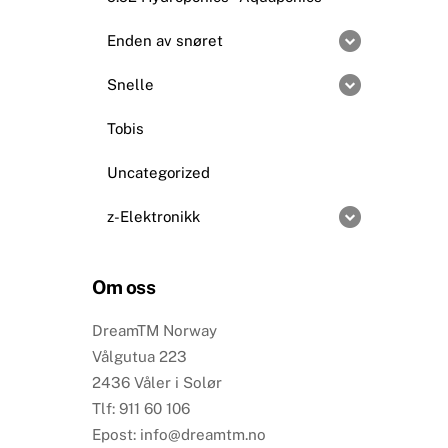
Enden av snøret
Snelle
Tobis
Uncategorized
z-Elektronikk
Om oss
DreamTM Norway
Vålgutua 223
2436 Våler i Solør
Tlf: 911 60 106
Epost: info@dreamtm.no