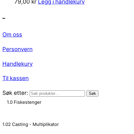
79,00
kr
Legg i handlekurv
–
Om oss
Personvern
Handlekurv
Til kassen
Søk etter:
Søk
1.0 Fiskestenger
1.02 Casting - Multiplikator