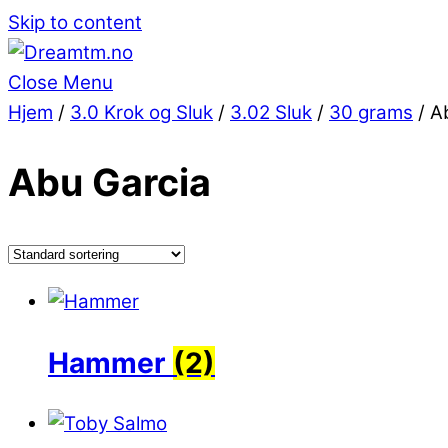
Skip to content
Close Menu
Hjem
/
3.0 Krok og Sluk
/
3.02 Sluk
/
30 grams
/ A
Abu Garcia
Hammer
(2)