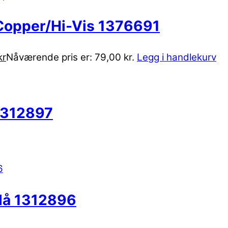
Copper/Hi-Vis 1376691
kr
Nåværende pris er: 79,00 kr.
Legg i handlekurv
1312897
lå 1312896