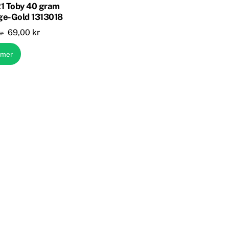
1 Toby 40 gram
ge-Gold 1313018
Opprinnelig
Nåværende
69,00
kr
kr
pris
pris
 mer
var:
er:
79,00 kr.
69,00 kr.