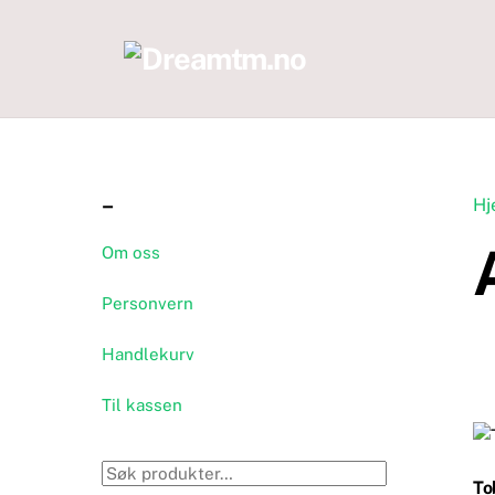
Skip
to
content
–
Hj
Om oss
Personvern
Handlekurv
Til kassen
Søk
To