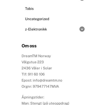
Tobis
Uncategorized
z-Elektronikk
Om oss
DreamTM Norway
Vålgutua 223
2436 Våler i Solør
Tlf: 911 60 106
Epost: info@dreamtm.no
Orgnr: 979477147MVA
Åpningstider:
Man: Stengt (på uteoppdrag)