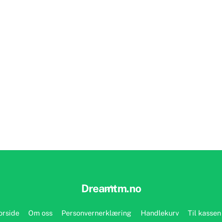
Back
Dreamtm.no
To
Top
orside
Om oss
Personvernerklæring
Handlekurv
Til kassen