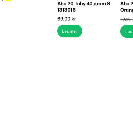
Abu 20 Toby 40 gram S
Abu 2
1313016
Oran
69,00
kr
79,00
Les mer
Les