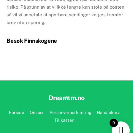
risiko. På grunn av at vi ikke lengre kan stole på posten
så vil vi anbefale at sporbare sendinger velges fremfor
brev uten sporing.
Besøk Finnskogene
Back
Dreamtm.no
To
Top
Forside
Om oss
Personvernerklæring
Handlekurv
Til kassen
0