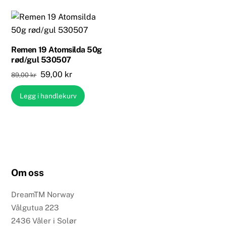
Remen 19 Atomsilda 50g
rød/gul 530507
Opprinnelig
Nåværende
59,00
kr
89,00
kr
pris
pris
Legg i handlekurv
var:
er:
89,00 kr.
59,00 kr.
Om oss
DreamTM Norway
Vålgutua 223
2436 Våler i Solør