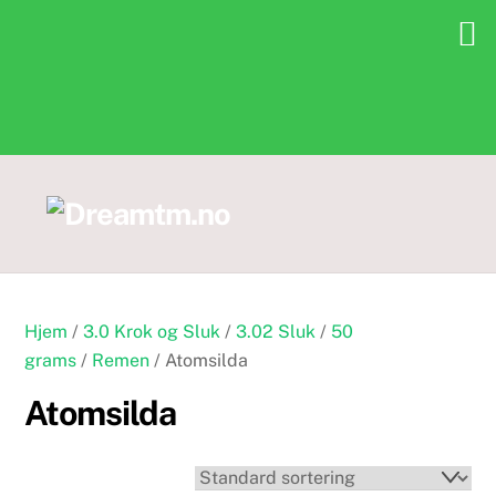
Skip
to
content
Hjem
/
3.0 Krok og Sluk
/
3.02 Sluk
/
50
grams
/
Remen
/ Atomsilda
Atomsilda