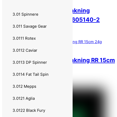
Flatnose Shad JR 2 pakning
3.01 Spinnere
Motorpike 15cm 24g 605140-2
3.011 Savage Gear
99,00
kr
Legg i handlekurv
3.0111 Rotex
3.0112 Caviar
Flatnose Shad JR 2 pakning RR 15cm
3.0113 DP Spinner
24g 605157
3.0114 Fat Tail Spin
99,00
kr
Legg i handlekurv
3.012 Mepps
3.0121 Aglia
3.0122 Black Fury