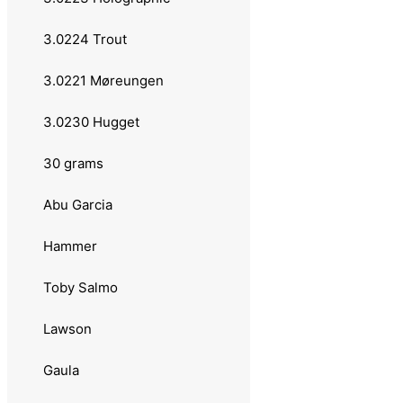
21 grams
3.0224 Trout
Abu Garcia
3.0221 Møreungen
Hairy Killer
3.0230 Hugget
Hansen
30 grams
Fight
Abu Garcia
22 grams
Hammer
Abu Garcia
Toby Salmo
Plankton Favorit
Lawson
Bluefox
Gaula
Esox