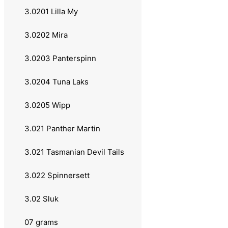
1.051 Elbe
3.0201 Lilla My
2.0 Sneller
3.0202 Mira
2.01 Haspelsneller
3.0203 Panterspinn
2.011 Daiwa
3.0204 Tuna Laks
2.012 Lawson
3.0205 Wipp
2.013 Okuma
3.021 Panther Martin
2.02 Multiplikatorsneller
3.021 Tasmanian Devil Tails
2.021 Abu Garcia
3.022 Spinnersett
2.022 Shimano
3.02 Sluk
2.023 Daiwa
07 grams