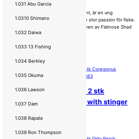
riggas på ett klassiskt jigghuvud.
1.031 Abu Garcia
Edvin Johansson, känd från Team Galant, är en ung
1.0310 Shimano
sportfiskare och betes byggare med en stor passion för fiske.
Flatnose Shad JR är den mindre versionen av Flatnose Shad
1.032 Daiwa
19cm.
15cm,24gr och kommer i 2-pack.
1.033 13 Fishing
1.034 Berkley
1.035 Okuma
1.036 Lawson
Flatnose Shad JR 15 – 2 stk
Coregonus 15cm 30g with stinger
1.037 Dam
605683
1.038 Rapala
169,00
kr
Legg i handlekurv
1.039 Ron Thompson