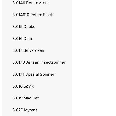
3.0149 Reflex Arctic
1.040 Sølvkroken
3.014910 Reflex Black
1.04 Teleskopstenger
3.015 Dabbo
1.041 Abu Garcia
3.016 Dam
1.042 Daiwa
3.017 Sølvkroken
1.043 Dam
3.0170 Jensen Insectspinner
1.044 Elbe
3.0171 Spesial Spinner
1.045 Okuma
3.018 Søvik
1.046 Mitchell
3.019 Mad Cat
1.05 Båt & Havstenger
3.020 Myrans