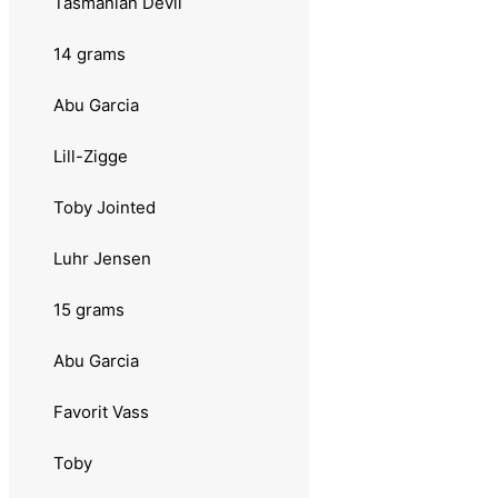
Tasmanian Devil
3.0149 Reflex Arctic
14 grams
3.014910 Reflex Black
Abu Garcia
3.015 Dabbo
Lill-Zigge
3.016 Dam
Toby Jointed
3.017 Sølvkroken
Luhr Jensen
3.0170 Jensen Insectspinner
15 grams
3.0171 Spesial Spinner
Abu Garcia
3.018 Søvik
Favorit Vass
3.019 Mad Cat
Toby
3.020 Myrans