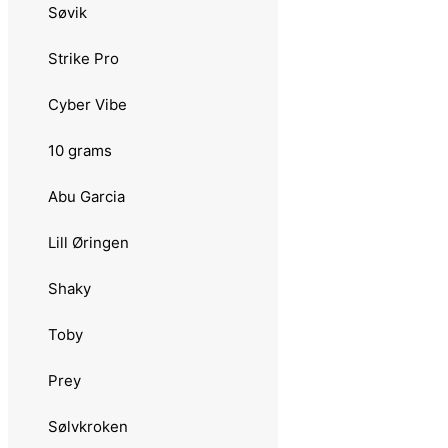
Søvik
3.0123 Long Rainbow
Strike Pro
3.0124 XD
Cyber Vibe
3.013 Bluefox
10 grams
3.0131 Original
Abu Garcia
3.0132 Bullet Fly
Lill Øringen
3.0133 Flake
Shaky
3.0134 Vibrax Chaser
Toby
3.0135 Classic Glow
Prey
3.0136 Double Header
Sølvkroken