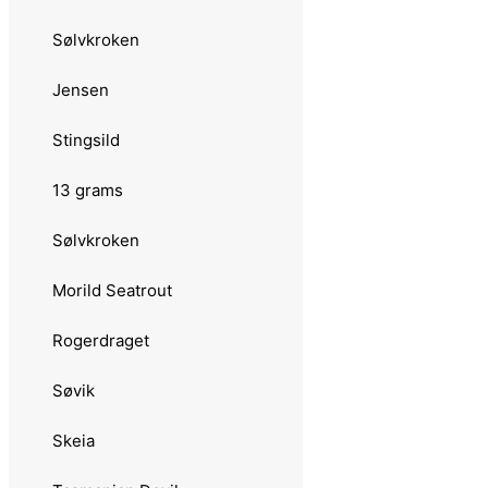
3.0147 UV
Sølvkroken
3.014 Abu Garcia
Jensen
3.0141 Droppen
Stingsild
3.01410 Salmon Seeker
13 grams
3.01411 Reflex Fish
Sølvkroken
3.01412 Mörrum
Morild Seatrout
3.0142 Attack Stickle
Rogerdraget
3.0143 Fast Attack
Søvik
3.0147 Reflex Red
Skeia
3.0148 Reflex White