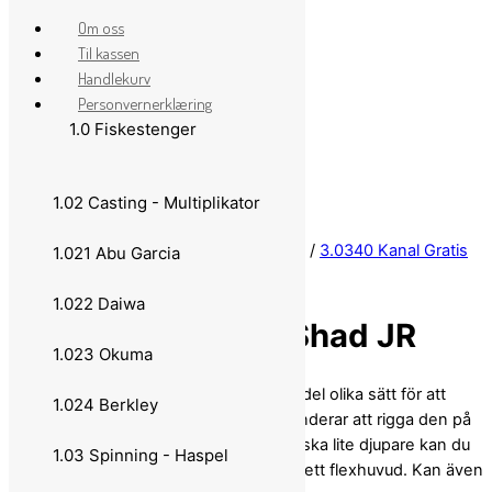
Om oss
Til kassen
Handlekurv
Personvernerklæring
1.0 Fiskestenger
Skip to content
1.02 Casting - Multiplikator
Close Menu
Hjem
/
3.0 Krok og Sluk
/
3.03 Softbaits
/
3.0340 Kanal Gratis
1.021 Abu Garcia
S.E
/ 3.03441 Flatnose Shad JR
1.022 Daiwa
3.03441 Flatnose Shad JR
1.023 Okuma
Flatnose Shad JR kan riggas på en hel del olika sätt för att
1.024 Berkley
passa dina fiske metoder. Vi rekommenderar att rigga den på
en M-WAR Shallow stinger. Om du vill fiska lite djupare kan du
1.03 Spinning - Haspel
addera på en clip weight eller använda ett flexhuvud. Kan även