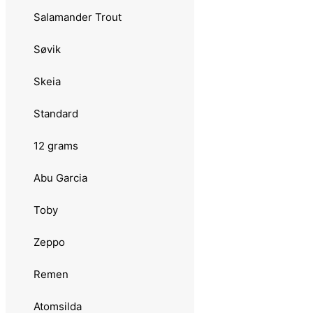
3.0137 Foxtail
Salamander Trout
3.0138 Hot Pepper
Søvik
3.0139 Vibrax Fluorcent
Skeia
3.0140 Long Cast
Standard
3.0141 Minnow Super
12 grams
3.0142 Nordlys
Abu Garcia
3.0143 Rainbow Trout
Toby
3.0144 Vibrax Salmon
Zeppo
3.0145 Shad
Remen
3.0146 Super Shallow
Atomsilda