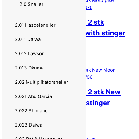
2.0 Sneller
Flatnose Shad JR 15 – 2 stk
2.01 Haspelsneller
Motorpike 15cm 30g with stinger
2.011 Daiwa
605676
2.012 Lawson
169,00
kr
Legg i handlekurv
2.013 Okuma
2.02 Multiplikatorsneller
Flatnose Shad JR 15 – 2 stk New
2.021 Abu Garcia
Moon 15cm 30g with stinger
2.022 Shimano
605706
2.023 Daiwa
169,00
kr
Legg i handlekurv