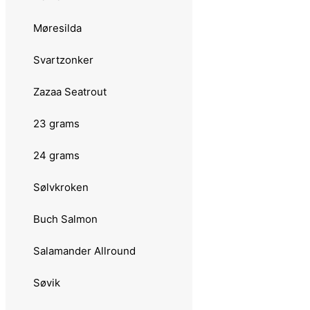
Tasmanian Devil
Møresilda
14 grams
Svartzonker
Abu Garcia
Zazaa Seatrout
Lill-Zigge
23 grams
Toby Jointed
24 grams
Luhr Jensen
Sølvkroken
15 grams
Buch Salmon
Abu Garcia
Salamander Allround
Favorit Vass
Søvik
Toby