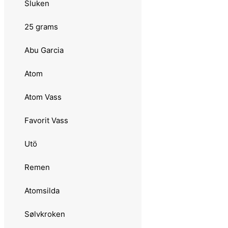
Sluken
Tormentor Coast
25 grams
Hansen
Abu Garcia
Fight
Atom
Kleppesluken
Atom Vass
Luhr Jensen
Favorit Vass
Remen
Utö
Møresilda
Remen
Sølvkroken
Atomsilda
Jensen
Sølvkroken
16 grams