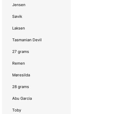
Jensen
Sebile
Søvik
Onduspoon
Laksen
Sølvkroken
Tasmanian Devil
Svartzonker
27 grams
Zazaa Seatrout
Remen
18 grams
Møresilda
Abu Garcia
28 grams
Toby
Abu Garcia
Hansen
Toby