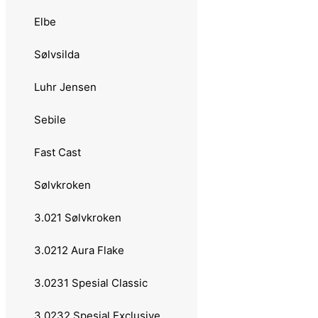
Fight
Elbe
Kleppesluken
Sølvsilda
Remen
Luhr Jensen
Møresilda
Sebile
Sølvkroken
Fast Cast
Jensen
Sølvkroken
Morild Seatrout
3.021 Sølvkroken
Pinjong
3.0212 Aura Flake
Pirat
3.0231 Spesial Classic
Rogerdraget
3.0232 Spesial Exclusive