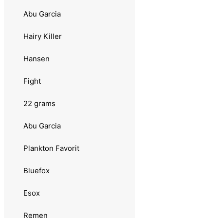
Atomsilda
Abu Garcia
Sølvkroken
Hairy Killer
Jensen
Hansen
Stingsild
Fight
13 grams
22 grams
Sølvkroken
Abu Garcia
Morild Seatrout
Plankton Favorit
Rogerdraget
Bluefox
Søvik
Esox
Skeia
Remen