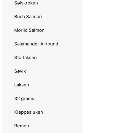
Sølvkroken
Remen
Buch Salmon
Møresilda
Morild Salmon
Svartzonker
Salamander Allround
Zazaa Seatrout
Storlaksen
23 grams
Søvik
24 grams
Laksen
Sølvkroken
32 grams
Buch Salmon
Kleppesluken
Salamander Allround
Remen
Søvik