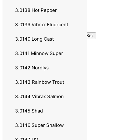
Personvern
3.0138 Hot Pepper
Handlekurv
Til kassen
3.0139 Vibrax Fluorcent
Søk etter:
Søk
3.0140 Long Cast
1.0 Fiskestenger
3.0141 Minnow Super
1.02 Casting - Multiplikator
3.0142 Nordlys
1.021 Abu Garcia
3.0143 Rainbow Trout
1.022 Daiwa
3.0144 Vibrax Salmon
1.023 Okuma
3.0145 Shad
1.024 Berkley
3.0146 Super Shallow
1.03 Spinning - Haspel
3.0147 UV