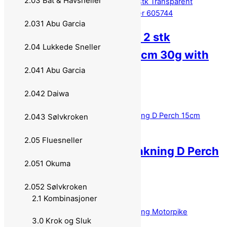
2.03 Båt & Havsneller
2.031 Abu Garcia
Flatnose Shad JR 15 – 2 stk
2.04 Lukkede Sneller
Transparent Perch 15cm 30g with
2.041 Abu Garcia
stinger 605744
2.042 Daiwa
169,00
kr
Legg i handlekurv
2.043 Sølvkroken
2.05 Fluesneller
Flatnose Shad JR 2 pakning D Perch
2.051 Okuma
15cm 24g 605188
2.052 Sølvkroken
99,00
kr
Legg i handlekurv
2.1 Kombinasjoner
3.0 Krok og Sluk