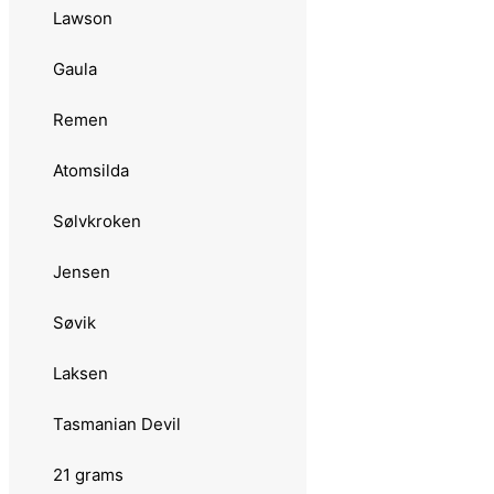
Lawson
Salamander Trout
Gaula
Søvik
Remen
Skeia
Atomsilda
Standard
Sølvkroken
12 grams
Jensen
Abu Garcia
Søvik
Toby
Laksen
Zeppo
Tasmanian Devil
Remen
21 grams