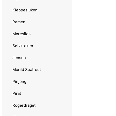
Jensen
Kleppesluken
Tasmanian Devil
Remen
08 grams
Møresilda
Sølvkroken
Sølvkroken
Morild Trout
Jensen
Søvik
Morild Seatrout
Classic
Pinjong
Skeia
Pirat
Sluken
Rogerdraget
09 grams