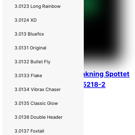
3.0123 Long Rainbow
3.0124 XD
3.013 Bluefox
3.0131 Original
3.0132 Bullet Fly
Flatnose Shad JR 2 pakning Spottet
3.0133 Flake
Mamba 15cm 24g 605218-2
3.0134 Vibrax Chaser
99,00
kr
Legg i handlekurv
3.0135 Classic Glow
–
3.0136 Double Header
Om oss
3.0137 Foxtail