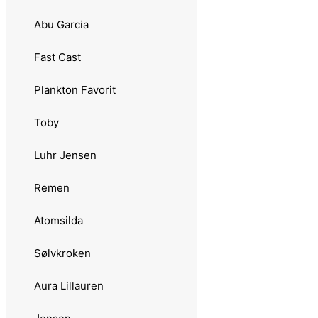
2.03 Båt & Havsneller
Abu Garcia
2.031 Abu Garcia
Fast Cast
2.04 Lukkede Sneller
Plankton Favorit
2.041 Abu Garcia
Toby
2.042 Daiwa
Luhr Jensen
2.043 Sølvkroken
Remen
2.05 Fluesneller
Atomsilda
2.051 Okuma
Sølvkroken
2.052 Sølvkroken
Aura Lillauren
2.1 Kombinasjoner