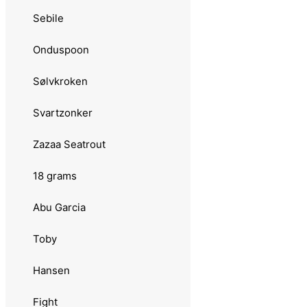
07 grams
Sebile
Abu Garcia
Onduspoon
Fast Cast
Sølvkroken
Plankton Favorit
Svartzonker
Toby
Zazaa Seatrout
Luhr Jensen
18 grams
Remen
Abu Garcia
Atomsilda
Toby
Sølvkroken
Hansen
Aura Lillauren
Fight