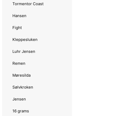
Tormentor Coast
3.0201 Lilla My
Hansen
3.0202 Mira
Fight
3.0203 Panterspinn
Kleppesluken
3.0204 Tuna Laks
Luhr Jensen
3.0205 Wipp
Remen
3.021 Panther Martin
Møresilda
3.021 Tasmanian Devil Tails
Sølvkroken
3.022 Spinnersett
Jensen
3.02 Sluk
16 grams