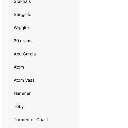
Slukhals
Søvik
Stingsild
Strike Pro
Wiggler
Cyber Vibe
20 grams
10 grams
Abu Garcia
Abu Garcia
Atom
Lill Øringen
Atom Vass
Shaky
Hammer
Toby
Toby
Prey
Tormentor Coast
Sølvkroken