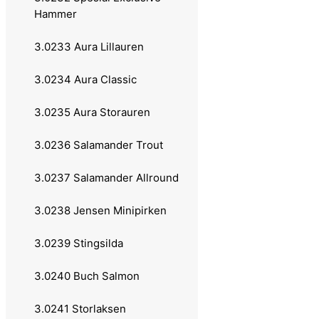
Hammer
Slukhals
3.0233 Aura Lillauren
Stingsild
3.0234 Aura Classic
Wiggler
3.0235 Aura Storauren
20 grams
3.0236 Salamander Trout
Abu Garcia
3.0237 Salamander Allround
Atom
3.0238 Jensen Minipirken
Atom Vass
3.0239 Stingsilda
Hammer
3.0240 Buch Salmon
Toby
3.0241 Storlaksen
Tormentor Coast