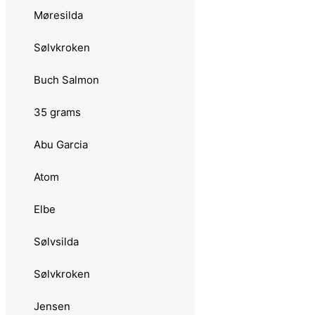
Møresilda
Sluken
Sølvkroken
25 grams
Buch Salmon
Abu Garcia
35 grams
Atom
Abu Garcia
Atom Vass
Atom
Favorit Vass
Elbe
Utö
Sølvsilda
Remen
Sølvkroken
Atomsilda
Jensen
Sølvkroken