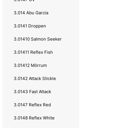
1.031 Abu Garcia
3.014 Abu Garcia
1.0310 Shimano
3.0141 Droppen
1.032 Daiwa
3.01410 Salmon Seeker
1.033 13 Fishing
3.01411 Reflex Fish
1.034 Berkley
3.01412 Mörrum
1.035 Okuma
3.0142 Attack Stickle
1.036 Lawson
3.0143 Fast Attack
1.037 Dam
3.0147 Reflex Red
1.038 Rapala
3.0148 Reflex White
1.039 Ron Thompson