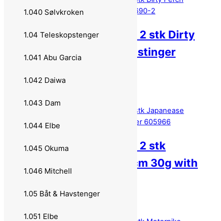
1.040 Sølvkroken
Flatnose Shad JR 15 – 2 stk Dirty
1.04 Teleskopstenger
Perch 15cm 30g with stinger
1.041 Abu Garcia
605690-2
1.042 Daiwa
169,00
kr
Legg i handlekurv
1.043 Dam
1.044 Elbe
Flatnose Shad JR 15 – 2 stk
1.045 Okuma
Japanease Roach 15cm 30g with
1.046 Mitchell
stinger 605966
1.05 Båt & Havstenger
169,00
kr
Legg i handlekurv
1.051 Elbe