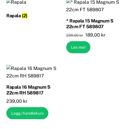
Rapala
(2)
* Rapala 15 Magnum S
22cm FT 589807
Opprinnelig
Nåværend
189,00
kr
239,00
kr
pris
pris
Les mer
var:
er:
239,00 kr.
189,00 kr.
Rapala 16 Magnum S
22cm RH 589817
239,00
kr
Legg i handlekurv