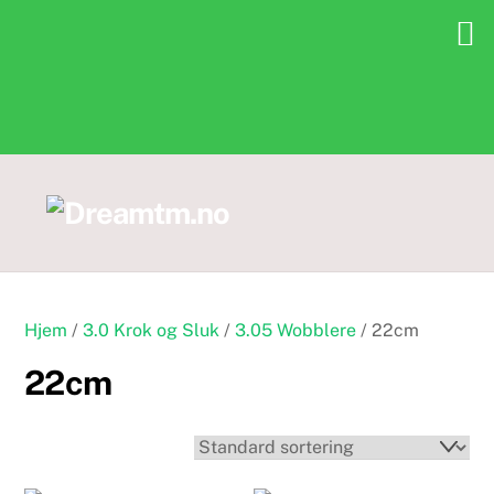
Skip
to
content
Hjem
/
3.0 Krok og Sluk
/
3.05 Wobblere
/ 22cm
22cm