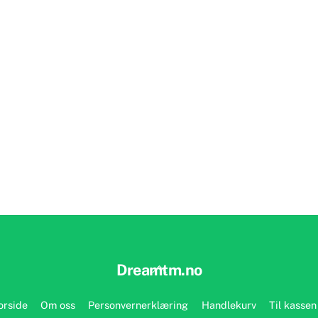
Back
Dreamtm.no
To
Top
orside
Om oss
Personvernerklæring
Handlekurv
Til kassen