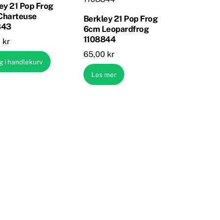
ey 21 Pop Frog
Charteuse
Berkley 21 Pop Frog
843
6cm Leopardfrog
1108844
0
kr
65,00
kr
g i handlekurv
Les mer