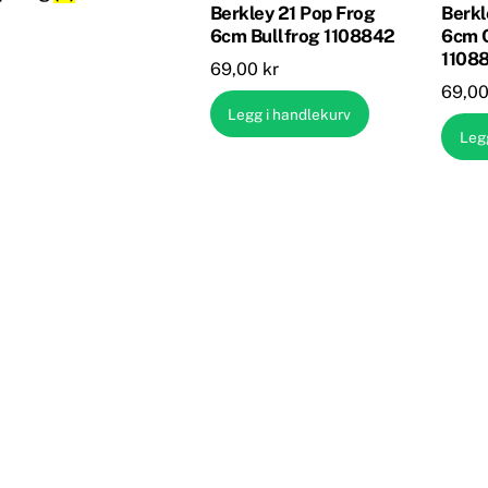
Berkley 21 Pop Frog
Berkl
6cm Bullfrog 1108842
6cm 
1108
69,00
kr
69,0
Legg i handlekurv
Leg