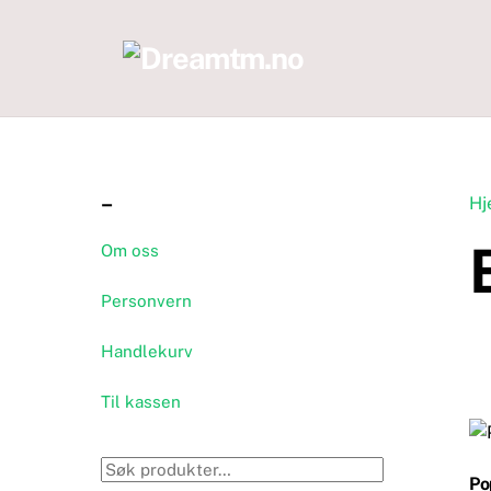
Skip
to
content
–
Hj
Om oss
Personvern
Handlekurv
Til kassen
Søk
Po