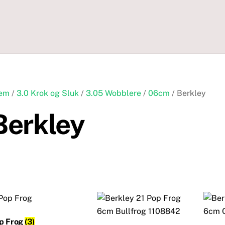
em
/
3.0 Krok og Sluk
/
3.05 Wobblere
/
06cm
/ Berkley
Berkley
p Frog
(3)