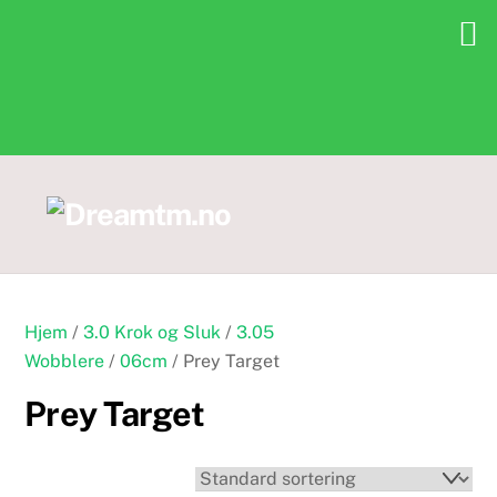
Skip
to
content
Hjem
/
3.0 Krok og Sluk
/
3.05
Wobblere
/
06cm
/ Prey Target
Prey Target