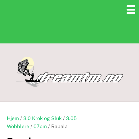
Skip
to
content
Hjem
/
3.0 Krok og Sluk
/
3.05
Wobblere
/
07cm
/ Rapala