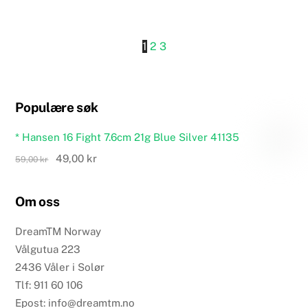
1
2
3
Populære søk
* Hansen 16 Fight 7.6cm 21g Blue Silver 41135
Opprinnelig
Nåværende
49,00
kr
59,00
kr
pris
pris
var:
er:
Om oss
59,00 kr.
49,00 kr.
DreamTM Norway
Vålgutua 223
2436 Våler i Solør
Tlf: 911 60 106
Epost: info@dreamtm.no