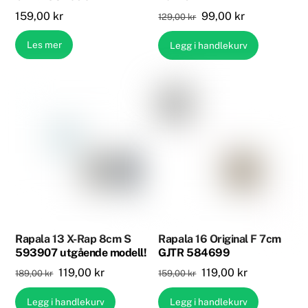
Opprinnelig
Nåværende
159,00
kr
99,00
kr
129,00
kr
pris
pris
Les mer
Legg i handlekurv
var:
er:
129,00 kr.
99,00 kr.
Rapala 13 X-Rap 8cm S
Rapala 16 Original F 7cm
593907 utgående modell!
GJTR 584699
Opprinnelig
Nåværende
Opprinnelig
Nåværende
119,00
kr
119,00
kr
189,00
kr
159,00
kr
pris
pris
pris
pris
Legg i handlekurv
Legg i handlekurv
var:
er:
var:
er: