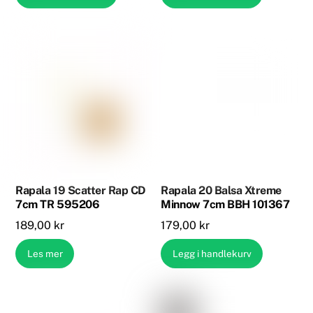
189,00 kr.
119,00 kr.
159,00 kr.
119,00 kr.
Rapala 19 Scatter Rap CD
Rapala 20 Balsa Xtreme
7cm TR 595206
Minnow 7cm BBH 101367
189,00
kr
179,00
kr
Les mer
Legg i handlekurv