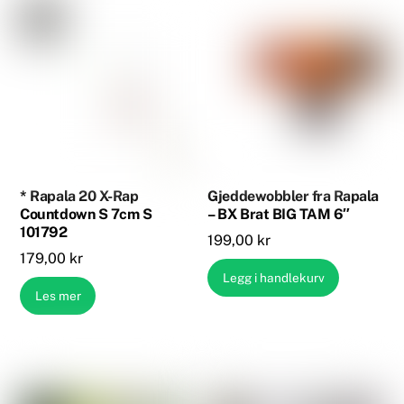
* Rapala 20 X-Rap
Gjeddewobbler fra Rapala
Countdown S 7cm S
– BX Brat BIG TAM 6″
101792
199,00
kr
179,00
kr
Legg i handlekurv
Les mer