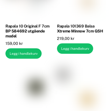
Rapala 10 Original F 7cm
Rapala 101369 Balsa
BP 584692 utgående
Xtreme Minnow 7cm GSH
model
219,00
kr
159,00
kr
Legg i handlekurv
Legg i handlekurv