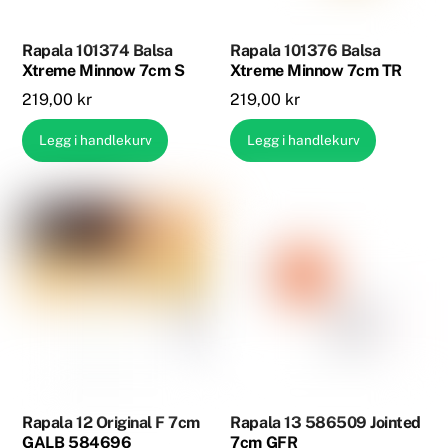
Rapala 101374 Balsa
Rapala 101376 Balsa
Xtreme Minnow 7cm S
Xtreme Minnow 7cm TR
219,00
kr
219,00
kr
Legg i handlekurv
Legg i handlekurv
Rapala 12 Original F 7cm
Rapala 13 586509 Jointed
GALB 584696
7cm GFR