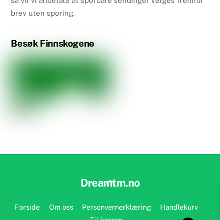
så vil vi anbefale at sporbare sendinger velges fremfor
brev uten sporing.
Besøk Finnskogene
Back
Dreamtm.no
To
Top
Forside
Om oss
Personvernerklæring
Handlekurv
Til kassen