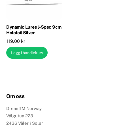
Dynamic Lures J-Spec 9cm
Holofoil Silver
119,00
kr
Legg i handlekurv
Om oss
DreamTM Norway
Vålgutua 223
2436 Våler i Solør