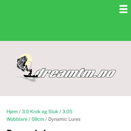
Skip
to
content
Hjem
/
3.0 Krok og Sluk
/
3.05
Wobblere
/
09cm
/ Dynamic Lures