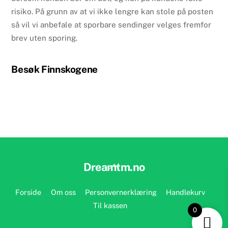
risiko. På grunn av at vi ikke lengre kan stole på posten
så vil vi anbefale at sporbare sendinger velges fremfor
brev uten sporing.
Besøk Finnskogene
Back
Dreamtm.no
To
Top
Forside
Om oss
Personvernerklæring
Handlekurv
Til kassen
0