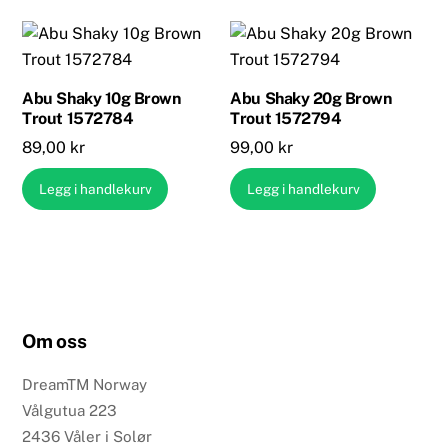
Abu Shaky 10g Brown
Abu Shaky 20g Brown
Trout 1572784
Trout 1572794
89,00
kr
99,00
kr
Legg i handlekurv
Legg i handlekurv
Om oss
DreamTM Norway
Vålgutua 223
2436 Våler i Solør