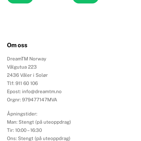
Om oss
DreamTM Norway
Vålgutua 223
2436 Våler i Solør
Tlf: 911 60 106
Epost: info@dreamtm.no
Orgnr: 979477147MVA
Åpningstider:
Man: Stengt (på uteoppdrag)
Tir: 10:00 – 16:30
Ons: Stengt (på uteoppdrag)