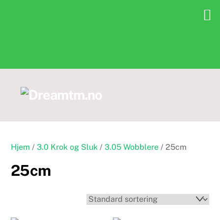
Skip
to
content
Hjem
/
3.0 Krok og Sluk
/
3.05 Wobblere
/ 25cm
25cm