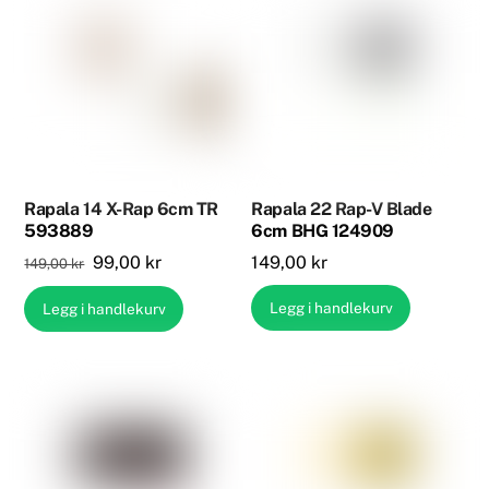
Rapala 14 X-Rap 6cm TR
Rapala 22 Rap-V Blade
593889
6cm BHG 124909
Opprinnelig
Nåværende
99,00
kr
149,00
kr
149,00
kr
pris
pris
Legg i handlekurv
Legg i handlekurv
var:
er:
149,00 kr.
99,00 kr.