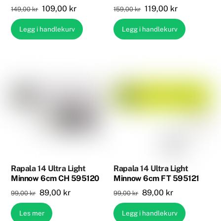
Opprinnelig
Nåværende
Opprinnelig
Nåværende
109,00
kr
119,00
kr
149,00
kr
159,00
kr
pris
pris
pris
pris
Legg i handlekurv
Legg i handlekurv
var:
er:
var:
er:
149,00 kr.
109,00 kr.
159,00 kr.
119,00 kr.
Rapala 14 Ultra Light
Rapala 14 Ultra Light
Minnow 6cm CH 595120
Minnow 6cm FT 595121
Opprinnelig
Nåværende
Opprinnelig
Nåværende
89,00
kr
89,00
kr
99,00
kr
99,00
kr
pris
pris
pris
pris
Les mer
Legg i handlekurv
var:
er:
var:
er: