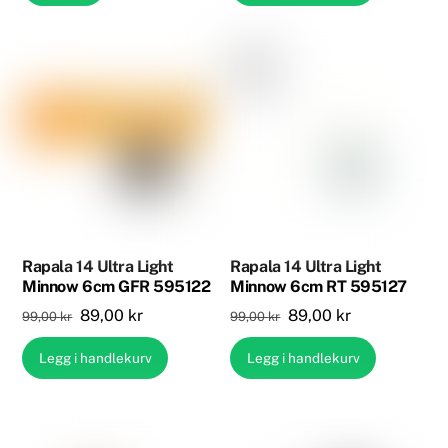
99,00 kr.
89,00 kr.
99,00 kr.
89,00 kr.
Rapala 14 Ultra Light
Rapala 14 Ultra Light
Minnow 6cm GFR 595122
Minnow 6cm RT 595127
Opprinnelig
Nåværende
Opprinnelig
Nåværende
89,00
kr
89,00
kr
99,00
kr
99,00
kr
pris
pris
pris
pris
Legg i handlekurv
Legg i handlekurv
var:
er:
var:
er:
99,00 kr.
89,00 kr.
99,00 kr.
89,00 kr.