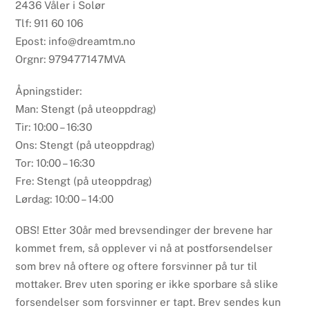
2436 Våler i Solør
Tlf: 911 60 106
Epost: info@dreamtm.no
Orgnr: 979477147MVA
Åpningstider:
Man: Stengt (på uteoppdrag)
Tir: 10:00 – 16:30
Ons: Stengt (på uteoppdrag)
Tor: 10:00 – 16:30
Fre: Stengt (på uteoppdrag)
Lørdag: 10:00 – 14:00
OBS! Etter 30år med brevsendinger der brevene har
kommet frem, så opplever vi nå at postforsendelser
som brev nå oftere og oftere forsvinner på tur til
mottaker. Brev uten sporing er ikke sporbare så slike
forsendelser som forsvinner er tapt. Brev sendes kun