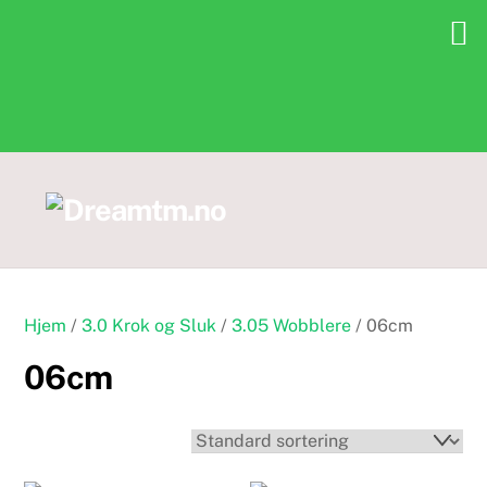
Skip
to
content
Hjem
/
3.0 Krok og Sluk
/
3.05 Wobblere
/ 06cm
06cm