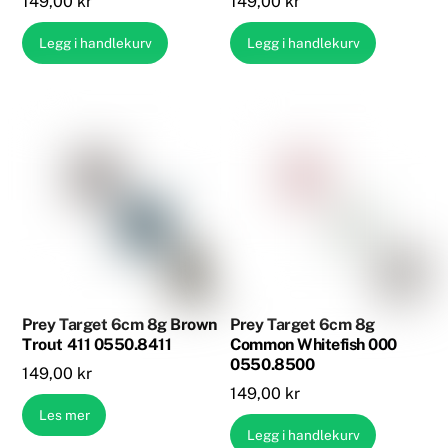
149,00
kr
149,00
kr
Legg i handlekurv
Legg i handlekurv
Prey Target 6cm 8g Brown
Prey Target 6cm 8g
Trout 411 0550.8411
Common Whitefish 000
0550.8500
149,00
kr
149,00
kr
Les mer
Legg i handlekurv