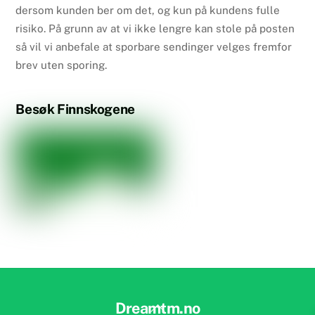
dersom kunden ber om det, og kun på kundens fulle
risiko. På grunn av at vi ikke lengre kan stole på posten
så vil vi anbefale at sporbare sendinger velges fremfor
brev uten sporing.
Besøk Finnskogene
Back
Dreamtm.no