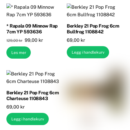
* Rapala 09 Minnow Rap
Berkley 21 Pop Frog 6cm
7cm YP 593636
Bullfrog 1108842
Opprinnelig
Nåværende
99,00
kr
69,00
kr
129,00
kr
pris
pris
Legg i handlekurv
Les mer
var:
er:
129,00 kr.
99,00 kr.
Berkley 21 Pop Frog 6cm
Charteuse 1108843
69,00
kr
Legg i handlekurv