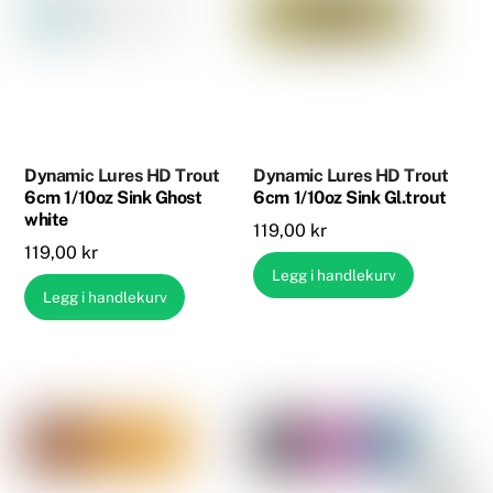
Dynamic Lures HD Trout
Dynamic Lures HD Trout
6cm 1/10oz Sink Ghost
6cm 1/10oz Sink Gl.trout
white
119,00
kr
119,00
kr
Legg i handlekurv
Legg i handlekurv