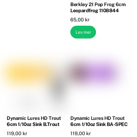
Berkley 21 Pop Frog 6cm
Leopardfrog 1108844
65,00
kr
Les mer
Dynamic Lures HD Trout
Dynamic Lures HD Trout
6cm 1/10oz Sink B.Trout
6cm 1/10oz Sink BA-SPEC
119,00
kr
119,00
kr