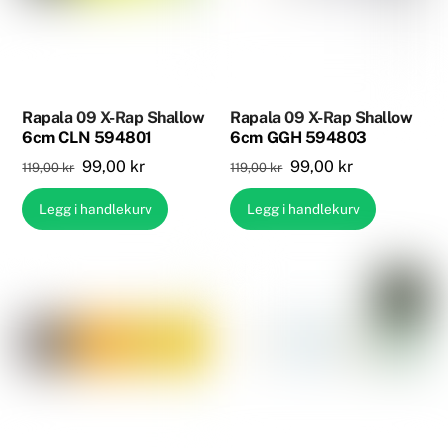
Rapala 09 X-Rap Shallow
Rapala 09 X-Rap Shallow
6cm CLN 594801
6cm GGH 594803
Opprinnelig
Nåværende
Opprinnelig
Nåværende
99,00
kr
99,00
kr
119,00
kr
119,00
kr
pris
pris
pris
pris
Legg i handlekurv
Legg i handlekurv
var:
er:
var:
er:
119,00 kr.
99,00 kr.
119,00 kr.
99,00 kr.