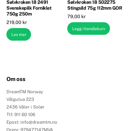
Sølvkroken 18 2491
Sølvkroken 18 502275
Svenskepilk Forniklet
Stingsild 75g 112mm GOR
750g 250m
79,00
kr
219,00
kr
Legg i handlekurv
Les mer
Om oss
DreamTM Norway
Vålgutua 223
2436 Våler i Solør
Tlf: 911 60 106
Epost: info@dreamtm.no
Orgnr: 979477147MVA