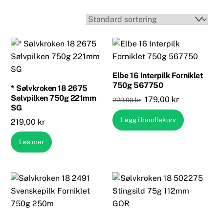
Elbe 16 Interpilk Forniklet
750g 567750
* Sølvkroken 18 2675
Sølvpilken 750g 221mm
Opprinnelig
Nåværend
179,00
kr
229,00
kr
SG
pris
pris
Legg i handlekurv
219,00
kr
var:
er:
229,00 kr.
179,00 kr.
Les mer