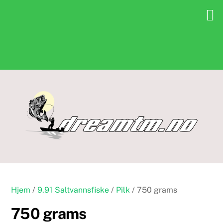
Skip
to
content
Hjem
/
9.91 Saltvannsfiske
/
Pilk
/ 750 grams
750 grams