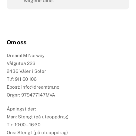
valgene dine.
Om oss
DreamTM Norway
Vålgutua 223
2436 Våler i Solør
Tlf: 911 60 106
Epost: info@dreamtm.no
Orgnr: 979477147MVA
Åpningstider:
Man: Stengt (på uteoppdrag)
Tir: 10:00 – 16:30
Ons: Stengt (på uteoppdrag)